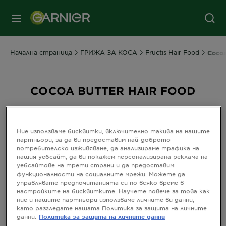
съдържанието
колонтитул
МЕНЮ
Начална страница
ГРИЖА ЗА КОСА
Fructis Hair Food
Cocoa
COCOA BUTTER HAIR FOOD
Гамата Cocoa Butter е предназначена за
къдрава, суха коса. Дефинира къдриците
Ние използваме бисквитки, включително такива на нашите
и осигурява дълготрайна хидратация,
партньори, за да ви предоставим най-доброто
потребителско изживяване, да анализираме трафика на
без да утежнява косата.
нашия уебсайт, да ви покажем персонализирана реклама на
уебсайтове на трети страни и да предоставим
функционалности на социалните мрежи. Можете да
Подреди п
Ново
управлявате предпочитанията си по всяко време в
настройките на бисквитките. Научете повече за това как
Filters
ние и нашите партньори използваме личните ви данни,
CLOSE
като разгледате нашата Политика за защита на личните
данни.
Политика за защита на личните данни