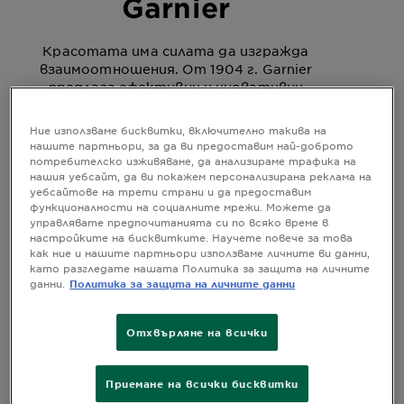
Garnier
Красотата има силата да изгражда
взаимоотношения. От 1904 г. Garnier
предлага ефективни и иновативни
продукти за грижа за косата и лицето.
Ние вярваме, че когато се грижиш за себе
Ние използваме бисквитки, включително такива на
си и се чувстваш добре със себе си, се
нашите партньори, за да ви предоставим най-доброто
отнасяш положително към себе си и се
потребителско изживяване, да анализираме трафика на
държиш спрямо другите по същия начин.
нашия уебсайт, да ви покажем персонализирана реклама на
уебсайтове на трети страни и да предоставим
функционалности на социалните мрежи. Можете да
управлявате предпочитанията си по всяко време в
настройките на бисквитките. Научете повече за това
как ние и нашите партньори използваме личните ви данни,
като разгледате нашата Политика за защита на личните
Начална страница
Контакти
данни.
Политика за защита на личните данни
Отхвърляне на всички
Свържете Се С Нас!
Приемане на всички бисквитки