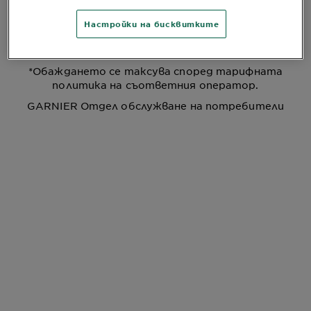
За повече информация относно наш продукт или
съвет:
Настройки на бисквитките
ТЕЛЕФОН: +359 2 492 50 91
9.00-17.00 понеделник - петък
*Обаждането се таксува според тарифната
политика на съответния оператор.
GARNIER Отдел обслужване на потребители