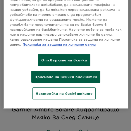
потребителско изживяване, да анализираме трафика на
нашия уебсайт, да ви покажем персонализирана реклама на
уебсайтове на трети страни и да предоставим
функционалности на социалните мрежи. Можете да
управлявате предпочитанията си по всяко време в
настройките на бисквитките. Научете повече за това как
ние и нашите партньори използваме личните ви данни,
като разгледате нашата Политика за защита на личните
данни.
Политика за защита на личните данни
Отхвърляне на всички
Приемане на всички бисквитки
GARNIER AMBRE SOLAIRE ХИДРАТИРАЩО
Настройки на бисквитките
МЛЯКО ЗА СЛЕД СЛЪНЦЕ
Garnier Ambre Solaire Хидратиращо
Мляко За След Слънце