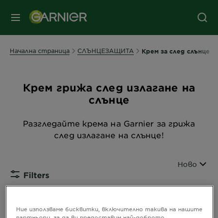
съдържанието
колонтитул
МЕНЮ
Начална страница
СЛЪНЦЕЗАЩИТА
Крем за след слънце
Крем грижа след излагане на
слънце
Разгледайте крема на Garnier за грижа
след излагане на слънце!
Подреди п
Ново
Filters
CLOSE
Ние използваме бисквитки, включително такива на нашите
(3) резултата(и)
партньори, за да ви предоставим най-доброто