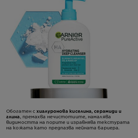
Обогатен с
хиалуронова киселина, серамиди и
, премахва нечистотиите, намалява
глина
видимостта на порите и изравнява текстурата
на кожата като предпазва нейната бариера.