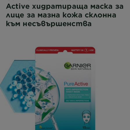
Active хидратираща маска за
лице за мазна кожа склонна
към несъвършенства