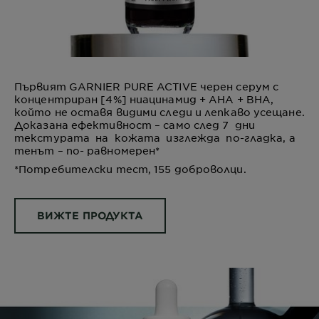
Първият GARNIER PURE ACTIVE черен серум с
концентриран [4%] ниацинамид + AHA + BHA,
който не оставя видими следи и лепкаво усещане.
Доказана ефективност – само след 7
дни
текстурата
на
кожата
изглежда
по-гладка, a
тенът – по- равномерен*
*Потребителски тест, 155 доброволци.
ВИЖТЕ ПРОДУКТА