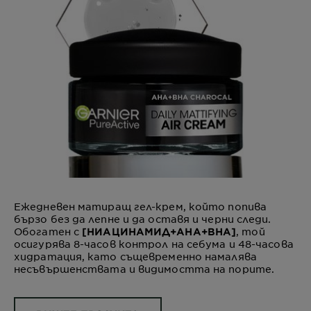
Ежедневен матиращ гел-крем, който попива
бързо без да лепне и да оставя и черни следи.
Обогатен с
, той
[НИАЦИНАМИД+AHA+BHA]
осигурява 8-часов контрол на себума и 48-часова
хидратация, като същевременно намалява
несъвършенствата и видимостта на порите.