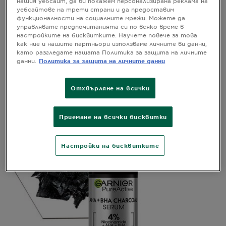
нашия уебсайт, да ви покажем персонализирана реклама на
уебсайтове на трети страни и да предоставим
функционалности на социалните мрежи. Можете да
управлявате предпочитанията си по всяко време в
настройките на бисквитките. Научете повече за това
Garnier Pure Active anti-
как ние и нашите партньори използваме личните ви данни,
като разгледате нашата Политика за защита на личните
imperfection черен серум
данни.
Политика за защита на личните данни
Отхвърляне на всички
Приемане на всички бисквитки
Настройки на бисквитките