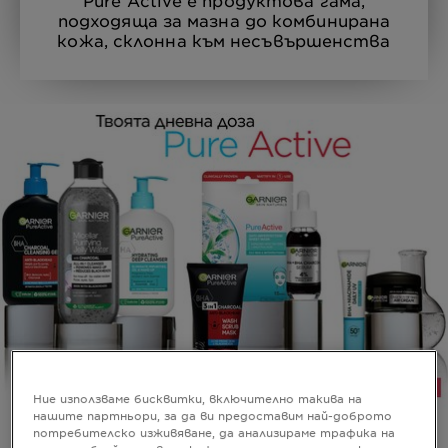
Pure Active е продуктова гама,
подходяща за мазна до комбинирана
кожа, склонна към несъвършенства
Ние използваме бисквитки, включително такива на
нашите партньори, за да ви предоставим най-доброто
потребителско изживяване, да анализираме трафика на