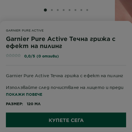
SLIDE 1
SLIDE 2
SLIDE 3
SLIDE 4
SLIDE 5
SLIDE 6
SLIDE 7
SLIDE 8
GARNIER PURE ACTIVE
Garnier Pure Active Течна грижа с
ефект на пилинг
0,0/5 (0 отзиви)
Garnier Pure Active Течна грижа с ефект на пилинг
Използвайте след почистване на лицето и преди
серум. Нанесете с памучен тампон или директно
ПОКАЖИ ПОВЕЧЕ
с пръсти.
РАЗМЕР
120 МЛ
КУПЕТЕ СЕГА