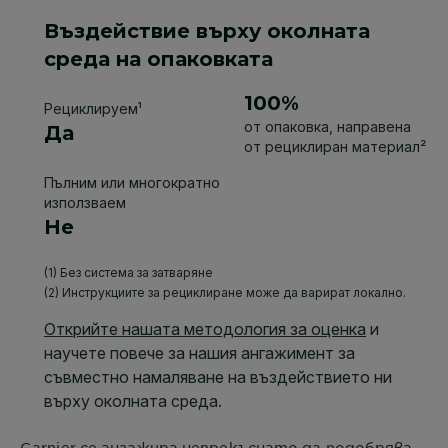
Garnier
се ангажира непрекъснато да подобрява