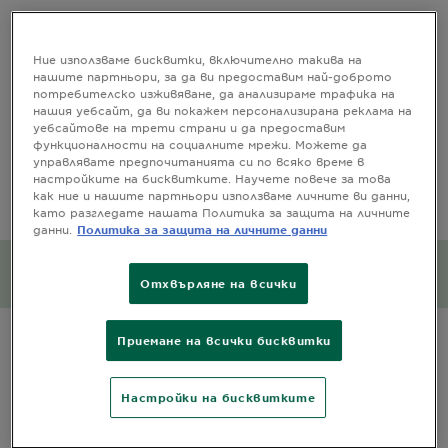
ИНФОРМАЦИЯ ЗА
Ние използваме бисквитки, включително такива на
нашите партньори, за да ви предоставим най-доброто
ПРОДУКТА
потребителско изживяване, да анализираме трафика на
нашия уебсайт, да ви покажем персонализирана реклама на
CLOSE SUBPANEL
уебсайтове на трети страни и да предоставим
функционалности на социалните мрежи. Можете да
управлявате предпочитанията си по всяко време в
СЪСТАВ
настройките на бисквитките. Научете повече за това
как ние и нашите партньори използваме личните ви данни,
като разгледате нашата Политика за защита на личните
CLOSE SUBPANEL
данни.
Политика за защита на личните данни
Въздействие върху
околната среда
Отхвърляне на всички
CLOSE SUBPANEL
Приемане на всички бисквитки
Настройки на бисквитките