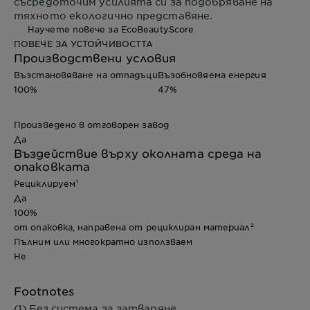
съсредоточим усилията си за подобряване на
тяхното екологично представяне.
Научете повече за EcoBeautyScore
ПОВЕЧЕ ЗА УСТОЙЧИВОСТТА
Производствени условия
Възстановяване на отпадъци
Възобновяема енергия
100%
47%
Произведено в отговорен завод
Да
Въздействие върху околната среда на
опаковката
Рециклируем¹
Да
100%
от опаковка, направена от рециклиран материал²
Пълним или многократно използваем
Не
Footnotes
(1) Без система за затваряне