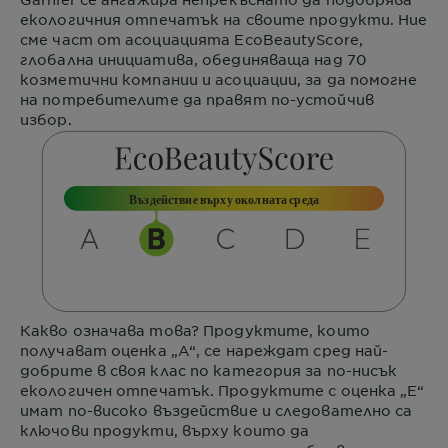
екологичния отпечатък на своите продукти. Ние
сме част от асоциацията
EcoBeautyScore
,
глобална инициатива, обединяваща над 70
козметични компании и асоциации, за да помогне
на потребителите да правят по-устойчив
избор.
Въздействие върху околната среда
Какво означава това?
Продуктите, които
получават оценка „А“, се нареждат сред най-
добрите в своя клас по категория за по-нисък
екологичен отпечатък. Продуктите с оценка „Е“
имат по-високо въздействие и следователно са
ключови продукти, върху които да