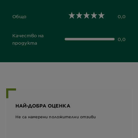
Общо
0,0
0,0 out of 5 stars
Качество на
0,0
0,0 out of 5 stars
продукта
НАЙ-ДОБРА ОЦЕНКА
Не са намерени положителни отзиви