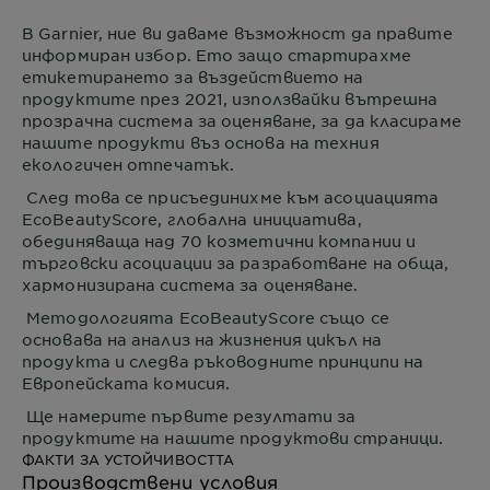
В
Garnier
, ние ви даваме възможност да правите
информиран избор. Ето защо стартирахме
етикетирането за въздействието на
продуктите през 2021, използвайки вътрешна
прозрачна система за оценяване, за да класираме
нашите продукти въз основа на техния
екологичен отпечатък.
След това се присъединихме към асоциацията
EcoBeautyScore, глобална инициатива,
обединяваща над 70 козметични компании и
търговски асоциации за разработване на обща,
хармонизирана система за оценяване.
Методологията EcoBeautyScore също се
основава на анализ на жизнения цикъл на
продукта и следва ръководните принципи на
Европейската комисия.
Ще намерите първите резултати за
продуктите на нашите продуктови страници.
ФАКТИ ЗА УСТОЙЧИВОСТТА
Производствени условия