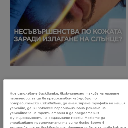
Ние използваме бисквитки, включително такива на нашите
партньори, за да ви предоставим най-доброто
потребителско изживяване, да анализираме трафика на нашия
уебсайт, да ви покажем персонализирана реклама на
уебсайтове на трети страни и да предоставим
функционалности на социалните мрежи. Можете да
управлявате предпочитанията си по всяко време в
настройките на бисквитките. Научете повече за това как ние