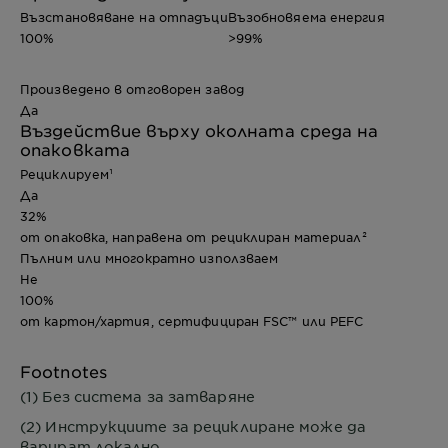
Възстановяване на отпадъци
Възобновяема енергия
100%
>99%
Произведено в отговорен завод
Да
Въздействие върху околната среда на
опаковката
Рециклируем¹
Да
32%
от опаковка, направена от рециклиран материал²
Пълним или многократно използваем
Не
100%
от картон/хартия, сертифициран FSC™ или PEFC
Footnotes
(1) Без система за затваряне
(2) Инструкциите за рециклиране може да
варират локално.