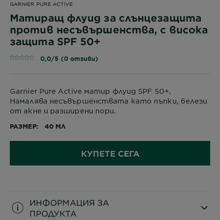
GARNIER PURE ACTIVE
Матиращ флуид за слънцезащита
против несъвършенства, с висока
защита SPF 50+
0,0/5 (0 отзиви)
Garnier Pure Active матир флуид SPF 50+.
Намалява несъвършенствата като пъпки, белези
от акне и разширени пори.
РАЗМЕР
40 МЛ
КУПЕТЕ СЕГА
ИНФОРМАЦИЯ ЗА
ПРОДУКТА