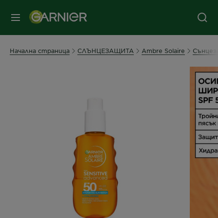
съдържанието
колонтитул
МЕНЮ
Начална страница
СЛЪНЦЕЗАЩИТА
Ambre Solaire
Сънцез