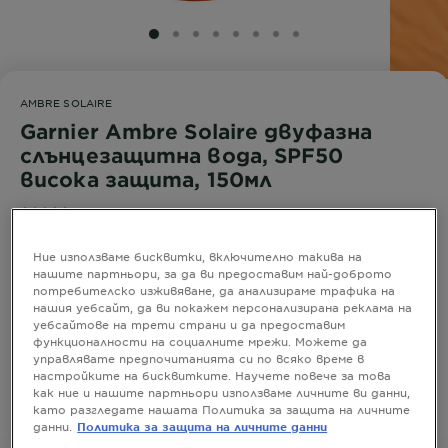
SLIDE 1
SLIDE 2
SLIDE 3
SLIDE 4
SLIDE 5
SLIDE 6
SLIDE 7
SLIDE 8
AMBRE SOLAIRE
Garnier Ambre Solaire двуфазна
слънцезащитна вода, SPF50
висока защита, 150мл
0,0/5 (0 отзиви)
Ние използваме бисквитки, включително такива на
нашите партньори, за да ви предоставим най-доброто
Лека, немазна и хидратираща формула за кожа и
потребителско изживяване, да анализираме трафика на
коса. Обогатена с хиалуронова киселина и
нашия уебсайт, да ви покажем персонализирана реклама на
витамин Е.
уебсайтове на трети страни и да предоставим
функционалности на социалните мрежи. Можете да
РАЗМЕР
150 МЛ
управлявате предпочитанията си по всяко време в
настройките на бисквитките. Научете повече за това
как ние и нашите партньори използваме личните ви данни,
КУПЕТЕ СЕГА
като разгледате нашата Политика за защита на личните
данни.
Политика за защита на личните данни