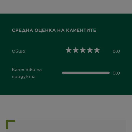
СРЕДНА ОЦЕНКА НА КЛИЕНТИТЕ
Общо
0,0
0,0 out of 5 stars
Качество на
0,0
0,0 out of 5 stars
продукта