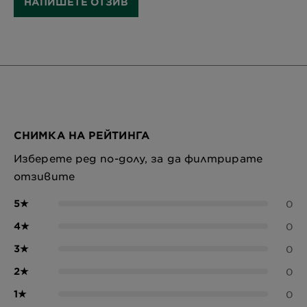
НАПИШЕТЕ ОТЗИВ
СНИМКА НА РЕЙТИНГА
Изберете ред по-долу, за да филтрирате
отзивите
5
★
0
4
★
0
3
★
0
2
★
0
1
★
0