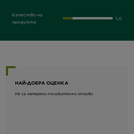
Качество на
1,0
1,0 out of 5 stars
продукта
НАЙ-ДОБРА ОЦЕНКА
Не са намерени положителни отзиви