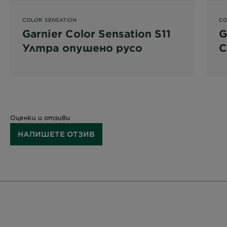
COLOR SENSATION
CO
Garnier Color Sensation S11
G
Ултра опушено русо
С
Оценки и отзиви
НАПИШЕТЕ ОТЗИВ