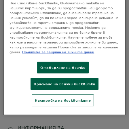
Ние използваме бисквитки, включително такива на
нашите партньори, за да ви предоставим най-доброто
Интензивна, дълготрайна боя за коса, с ефект до
потребителско изживяване, да анализираме трафика на
10 седмици
нашия уебсайт, да ви покажем персонализирана реклама на
уебсайтове на трети страни и да предоставим
РАЗМЕР
1 КОМПЛЕКТ
функционалности на социалните мрежи. Можете да
управлявате предпочитанията си по всяко време в
настройките на бисквитките. Научете повече за това
КУПЕТЕ СЕГА
как ние и нашите партньори използваме личните ви данни,
като разгледате нашата Политика за защита на личните
данни.
Политика за защита на личните данни
Отхвърляне на всички
ИНФОРМАЦИЯ ЗА
ПРОДУКТА
Приемане на всички бисквитки
CLOSE SUBPANEL
Настройки на бисквитките
СЪСТАВ
CLOSE SUBPANEL
ИНФОРМАЦИЯ ЗА