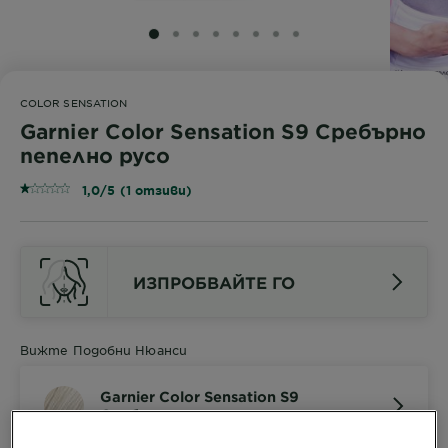
SLIDE 1
SLIDE 2
SLIDE 3
SLIDE 4
SLIDE 5
SLIDE 6
SLIDE 7
SLIDE 8
COLOR SENSATION
Garnier Color Sensation S9 Сребърно
пепелно русо
1,0/5 (1 отзиви)
ИЗПРОБВАЙТЕ ГО
Вижте Подобни Нюанси
Garnier Color Sensation S9
Сребърно пепелно русо