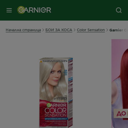
съдържанието
колонтитул
МЕНЮ
Начална страница
БОИ ЗА КОСА
Color Sensation
Garnier C