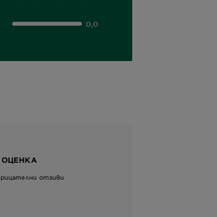
0,0
 ОЦЕНКА
трицателни отзиви