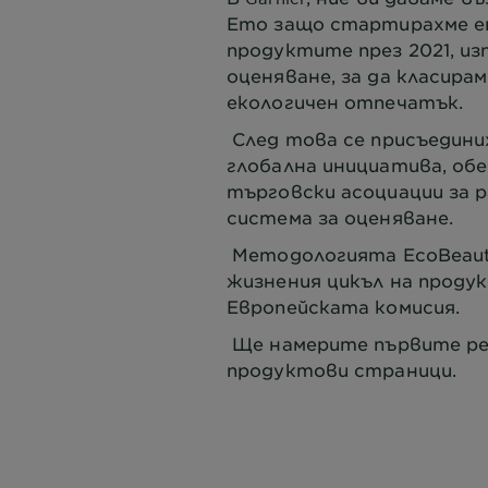
Ето защо стартирахме е
продуктите през 2021, и
оценяване, за да класира
екологичен отпечатък.
След това се присъедини
глобална инициатива, об
търговски асоциации за 
система за оценяване.
Методологията EcoBeauty
жизнения цикъл на проду
Европейската комисия.
Ще намерите първите ре
продуктови страници.