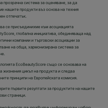
възможност да правите информиран избор.