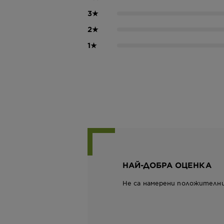
3
★
2
★
1
★
НАЙ-ДОБРА ОЦЕНКА
Не са намерени положителн