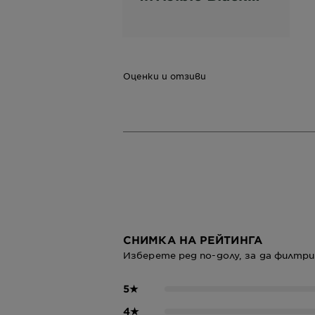
White & Colors
Спрей Clean
Cotton
Оценки и отзиви
СНИМКА НА РЕЙТИНГА
Изберете ред по-долу, за да филт
5
★
4
★