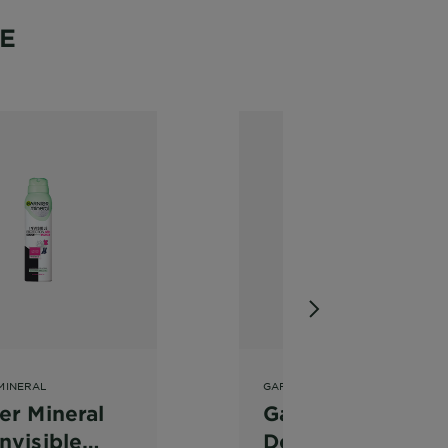
LE
MINERAL
GARNIER MINERAL
er Mineral
Garnier Mineral
nvisible
Deo Invisible