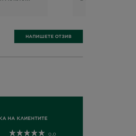
, White &
Black, White &
s Floral
Colors Floral
й
Roll-on
НАПИШЕТЕ ОТЗИВ
КА НА КЛИЕНТИТЕ
0,0