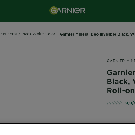
r Mineral
Black White Color
Garnier Mineral Deo Invisible Black, W
GARNIER MIN
Garnier
Black,
Roll-o
0,0/
РОЛ-ОН АН
защита про