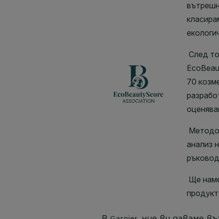
В
, ние ви даваме 
Garnier