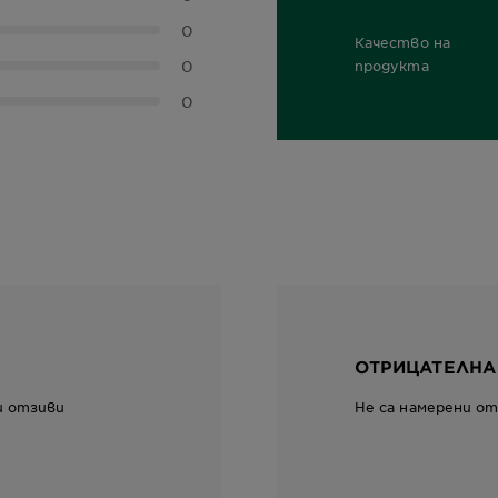
0,0 out of 5 stars
0
Качество на
0
0,0 out of 5 stars
продукта
0
ОТРИЦАТЕЛНА
и отзиви
Не са намерени о