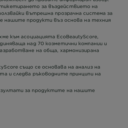
тикетирането за въздействието на
зползвайки вътрешна прозрачна система за
ме нашите продукти въз основа на техния
хме към асоциацията EcoBeautyScore,
единяваща над 70 козметични компании и
разработване на обща, хармонизирана
Score също се основава на анализ на
кта и следва ръководните принципи на
зултати за продуктите на нашите