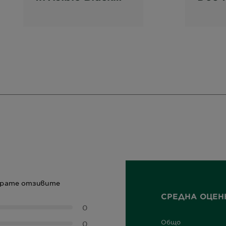
White & Colors
Black
Рол он Clean
Color
Cotton
Спре
рирате отзивите
СРЕДНА ОЦЕН
0
Общо
0