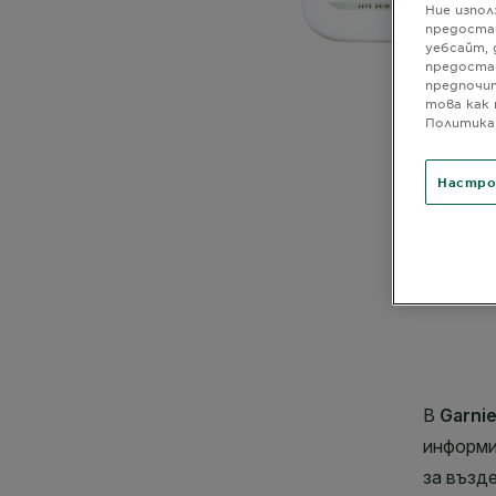
Ние изпол
предоста
уебсайт, 
предоста
предпочит
това как 
Политика 
Настро
CLOSE SUBPANEL
CLOSE SUBPANEL
CLOSE SUBPANEL
CLOSE SUBPANEL