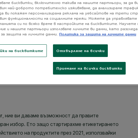
зваме бисквитки, включително такива на нашите партньори, за да в
*Инструме
вим най-доброто потребителско изживяване, да анализираме трафик
РАЗМЕР
50
да ви покажем персонализирана реклама на уебсайтове на трети стр
вим функционалности на социалните мрежи. Можете да управлявате
анията си по всяко време в настройките на бисквитките. Научете 
ние и нашите партньори използваме личните ви данни, като разгле
за защита на личните данни.
Политика за защита на личните данни
йки на бисквитките
Отхвърляне на всички
Приемане на всички бисквитки