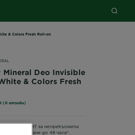
hite & Colors Fresh Roll-on
ERAL
 Mineral Deo Invisible
 White & Colors Fresh
n
5 (0 отзиви)
ТИПЕРСПИРАНТ за непрекъсната
тив изпотяване до 48 часа*.