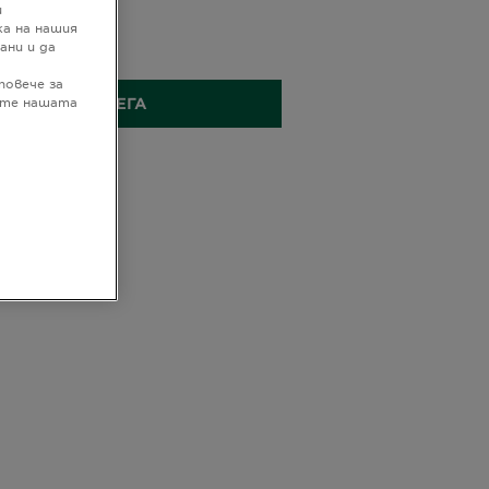
и
нтален тест
а на нашия
 МЛ
ани и да
повече за
КУПЕТЕ СЕГА
дате нашата