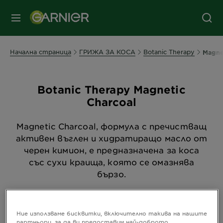
съдържанието
колонтитул
МЕНЮ
Начална страница
ГРИЖА ЗА КОСА
Botanic Therapy
Magne
Botanic Therapy Magnetic
Charcoal
Magnetic Charcoal, формула с пречистващ
активен въглен и хидратиращо масло от
черен кимион, е предназначена за коса
със сухи краища, която се омазнява
бързо.
Подреди п
Ново
Filters
Ние използваме бисквитки, включително такива на нашите
партньори, за да ви предоставим най-доброто