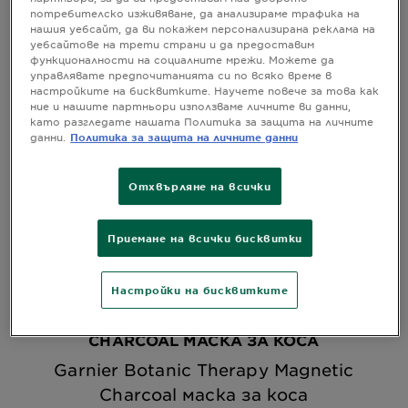
потребителско изживяване, да анализираме трафика на
(3) резултата(и)
нашия уебсайт, да ви покажем персонализирана реклама на
уебсайтове на трети страни и да предоставим
функционалности на социалните мрежи. Можете да
управлявате предпочитанията си по всяко време в
настройките на бисквитките. Научете повече за това как
ние и нашите партньори използваме личните ви данни,
като разгледате нашата Политика за защита на личните
данни.
Политика за защита на личните данни
Отхвърляне на всички
Приемане на всички бисквитки
Настройки на бисквитките
GARNIER BOTANIC THERAPY MAGNETIC
CHARCOAL МАСКА ЗА КОСА
Garnier Botanic Therapy Magnetic
Charcoal маска за коса