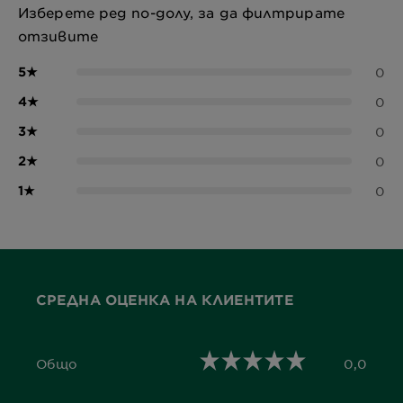
Изберете ред по-долу, за да филтрирате
отзивите
5
★
0
4
★
0
3
★
0
2
★
0
1
★
0
СРЕДНА ОЦЕНКА НА КЛИЕНТИТЕ
Общо
0,0
0,0 out of 5 stars