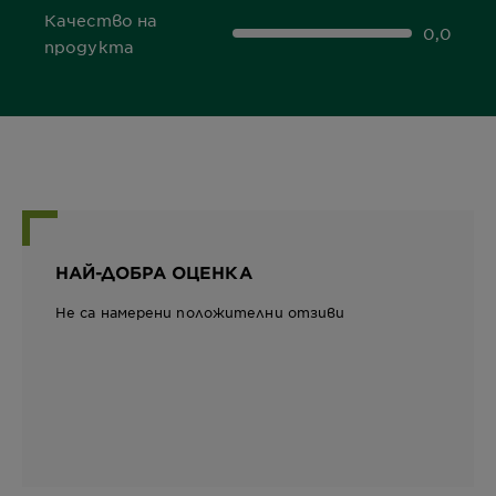
Качество на
0,0
0,0 out of 5 stars
продукта
НАЙ-ДОБРА ОЦЕНКА
Не са намерени положителни отзиви