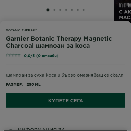
SLIDE 1
SLIDE 2
SLIDE 3
SLIDE 4
SLIDE 5
SLIDE 6
SLIDE 7
BOTANIC THERAPY
Garnier Botanic Therapy Magnetic
Charcoal шампоан за коса
0,0/5 (0 отзиви)
шампоан за суха коса и бързо омазняващ се скалп
РАЗМЕР
250 ML
КУПЕТЕ СЕГА
ИНФОРМАЦИЯ ЗА