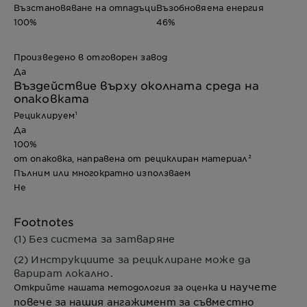
Възстановяване на отпадъци
Възобновяема енергия
100%
46%
Произведено в отговорен завод
Да
Въздействие върху околната среда на
опаковката
Рециклируем¹
Да
100%
от опаковка, направена от рециклиран материал²
Пълним или многократно използваем
Не
Footnotes
(1) Без система за затваряне
(2) Инструкциите за рециклиране може да
варират локално.
и научете
Открийте нашата методология за оценка
повече за нашия ангажимент за съвместно