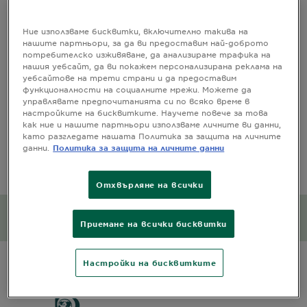
ПРОДУКТА
Ние използваме бисквитки, включително такива на
CLOSE SUBPANEL
нашите партньори, за да ви предоставим най-доброто
потребителско изживяване, да анализираме трафика на
нашия уебсайт, да ви покажем персонализирана реклама на
СЪСТАВ
уебсайтове на трети страни и да предоставим
функционалности на социалните мрежи. Можете да
управлявате предпочитанията си по всяко време в
CLOSE SUBPANEL
настройките на бисквитките. Научете повече за това
как ние и нашите партньори използваме личните ви данни,
ИНФОРМАЦИЯ ЗА
като разгледате нашата Политика за защита на личните
данни.
Политика за защита на личните данни
БЕЗОПАСНОСM
CLOSE SUBPANEL
Отхвърляне на всички
Въздействие върху
околната среда
Приемане на всички бисквитки
CLOSE SUBPANEL
Настройки на бисквитките