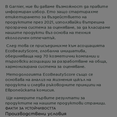
В
Garnier
, ние ви даваме възможност да правите
информиран избор. Ето защо стартирахме
етикетирането за въздействието на
продуктите през 2021, използвайки вътрешна
прозрачна система за оценяване, за да класираме
нашите продукти въз основа на техния
екологичен отпечатък.
След това се присъединихме към асоциацията
EcoBeautyScore, глобална инициатива,
обединяваща над 70 козметични компании и
търговски асоциации за разработване на обща,
хармонизирана система за оценяване.
Методологията EcoBeautyScore също се
основава на анализ на жизнения цикъл на
продукта и следва ръководните принципи на
Европейската комисия.
Ще намерите първите резултати за
продуктите на нашите продуктови страници.
ФАКТИ ЗА УСТОЙЧИВОСТТА
Производствени условия