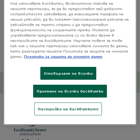
CLOSE SUBPANEL
Ние използваме бисквитки, включително такива на
нашите партньори, за да ви предоставим най-доброто
потребителско изживяване, да анализираме трафика на
СЪСТАВ
нашия уебсайт, да ви покажем персонализирана реклама на
уебсайтове на трети страни и да предоставим
функционалности на социалните мрежи. Можете да
CLOSE SUBPANEL
управлявате предпочитанията си по всяко време в
настройките на бисквитките. Научете повече за това
ИНФОРМАЦИЯ ЗА
как ние и нашите партньори използваме личните ви данни,
БЕЗОПАСНОСM
като разгледате нашата Политика за защита на личните
данни.
Политика за защита на личните данни
CLOSE SUBPANEL
Отхвърляне на всички
Въздействие върху
околната среда
Приемане на всички бисквитки
CLOSE SUBPANEL
Настройки на бисквитките