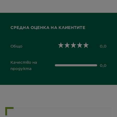
СРЕДНА ОЦЕНКА НА КЛИЕНТИТЕ
Общо
0,0
0,0 out of 5 stars
Качество на
0,0
0,0 out of 5 stars
продукта