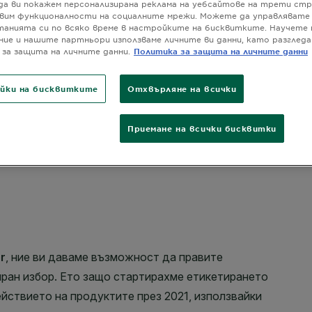
ПОКАЖИ ПО
да ви покажем персонализирана реклама на уебсайтове на трети стр
*Дериват н
вим функционалности на социалните мрежи. Можете да управлявате
РАЗМЕР
28
анията си по всяко време в настройките на бисквитките. Научете 
ние и нашите партньори използваме личните ви данни, като разгле
за защита на личните данни.
Политика за защита на личните данни
йки на бисквитките
Отхвърляне на всички
Приемане на всички бисквитки