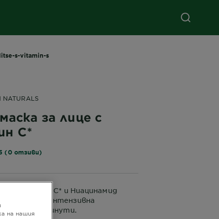
itse-s-vitamin-s
N NATURALS
маска за лице с
ин C*
5 (0 отзиви)
це с Витамин C* и Ниацинамид
 на кожата интензивна
и
 само за 15 минути.
а на нашия