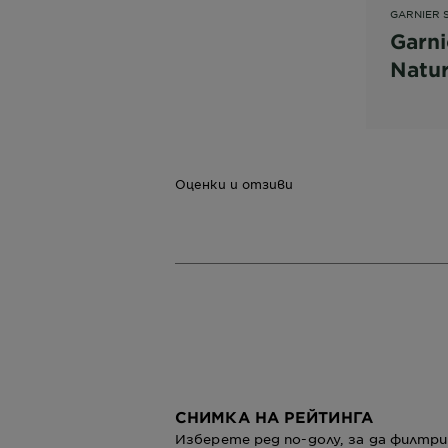
GARNIER 
Garni
Natur
Mask 
Aqua
Паму
Оценки и отзиви
СНИМКА НА РЕЙТИНГА
Изберете ред по-долу, за да филт