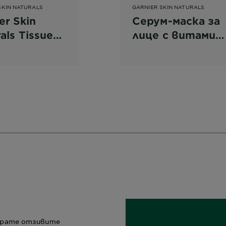
SKIN NATURALS
GARNIER SKIN NATURALS
er Skin
Серум-маска за
als Tissue
лице с витамин
Moisture +
C*
 Bomb
чна маска
рирате отзивите