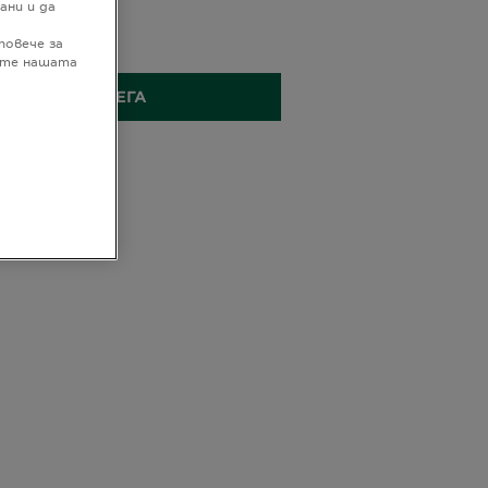
ВЕЧЕ
ани и да
а витамин C
 ГР
повече за
дате нашата
КУПЕТЕ СЕГА