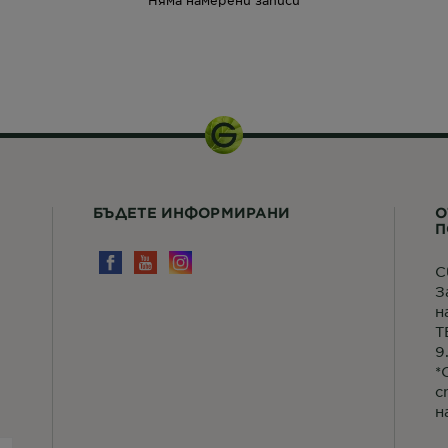
Няма намерени записи
28 гр
БЪДЕТЕ ИНФОРМИРАНИ
О
П
С
З
н
Т
9
*
с
н