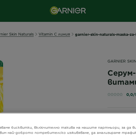
nier Skin Naturals
Vitamin C линия
garnier-skin-naturals-maska-za-l
GARNIER SKI
Серум-
витам
0,0/
Маска за ли
предоставя
зваме бисквитки, включително такива на нашите партньори, за да в
хидратация
вим най-доброто потребителско изживяване, да анализираме трафик