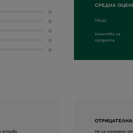
СРЕДНА ОЦЕН
0
Общо
0
0,0 out of 5 stars
0
Качество на
0
0,0 out of 5 stars
продукта
0
ОТРИЦАТЕЛНА
и отзиви
Не са намерени о