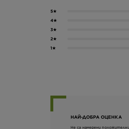
5
★
4
★
3
★
2
★
1
★
НАЙ-ДОБРА ОЦЕНКА
Не са намерени положителн