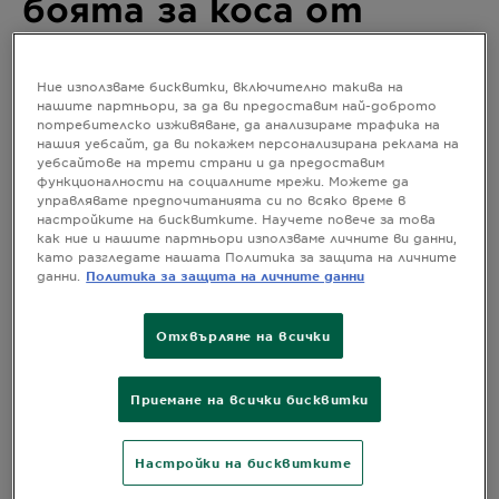
боята за коса от
лицето си? Лесно е,
ако следвате нашите
Ние използваме бисквитки, включително такива на
нашите партньори, за да ви предоставим най-доброто
инструкции в пет
потребителско изживяване, да анализираме трафика на
нашия уебсайт, да ви покажем персонализирана реклама на
стъпки
уебсайтове на трети страни и да предоставим
функционалности на социалните мрежи. Можете да
управлявате предпочитанията си по всяко време в
настройките на бисквитките. Научете повече за това
Последна актуализация март 26, 2025
как ние и нашите партньори използваме личните ви данни,
Как да премахнете боята за коса от лицето си?
като разгледате нашата Политика за защита на личните
1: Пригответе нужните елементи. 2: Реагирайте
данни.
Политика за защита на личните данни
бързо. 3: Сапун и вода. 4: Пилинг. 5: Средство за
почистване на маслена основа и хидратираща
Отхвърляне на всички
маска за през нощта.
Приемане на всички бисквитки
Как да премахнете боята за коса
от лицето си? Лесно е, ако
Настройки на бисквитките
следвате нашите инструкции в