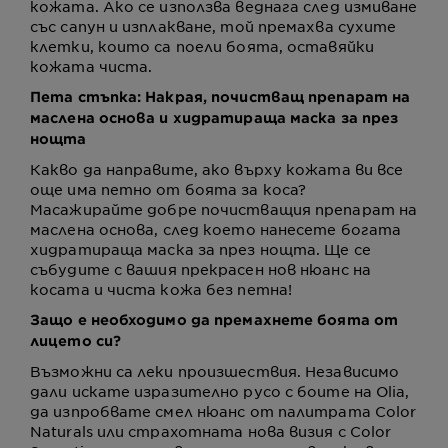
кожата. Ако се използва веднага след измиване
със сапун и изплакване, той премахва сухите
клетки, които са поели боята, оставяйки
кожата чиста.
Пета стъпка: Накрая, почистващ препарат на
маслена основа и хидратираща маска за през
нощта
Какво да направите, ако върху кожата ви все
още има петно от боята за коса?
Масажирайте добре почистващия препарат на
маслена основа, след което нанесете богата
хидратираща маска за през нощта. Ще се
събудите с вашия прекрасен нов нюанс на
косата и чиста кожа без петна!
Защо е необходимо да премахнете боята от
лицето си?
Възможни са леки произшествия. Независимо
дали искате изразително русо с боите на Olia,
да изпробвате смел нюанс от палитрата Color
Naturals или страхотната нова визия с Color