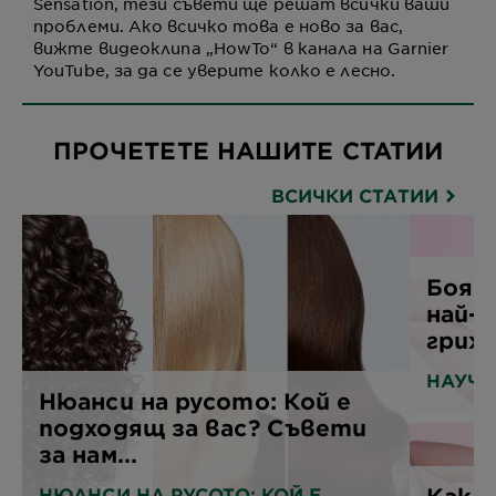
Sensation, тези съвети ще решат всички ваши
проблеми. Ако всичко това е ново за вас,
вижте видеоклипа „HowTo“ в канала на Garnier
YouTube, за да се уверите колко е лесно.
ПРОЧЕТЕТЕ НАШИТЕ СТАТИИ
ВСИЧКИ СТАТИИ
Бояди
най-
грижа
НАУЧЕ
Нюанси на русото: Кой е
подходящ за вас? Съвети
за нам...
Как д
НЮАНСИ НА РУСОТО: КОЙ Е