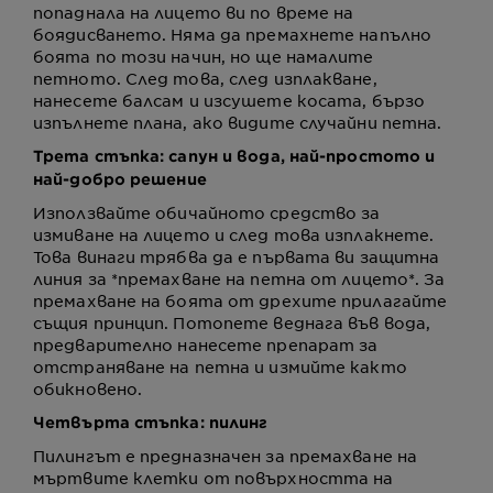
попаднала на лицето ви по време на
боядисването. Няма да премахнете напълно
боята по този начин, но ще намалите
петното. След това, след изплакване,
нанесете балсам и изсушете косата, бързо
изпълнете плана, ако видите случайни петна.
Трета стъпка: сапун и вода, най-простото и
най-добро решение
Използвайте обичайното средство за
измиване на лицето и след това изплакнете.
Това винаги трябва да е първата ви защитна
линия за *премахване на петна от лицето*. За
премахване на боята от дрехите прилагайте
същия принцип. Потопете веднага във вода,
предварително нанесете препарат за
отстраняване на петна и измийте както
обикновено.
Четвърта стъпка: пилинг
Пилингът е предназначен за премахване на
мъртвите клетки от повърхността на