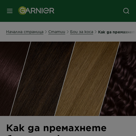
съдържанието
колонтитул
МЕНЮ
Начална страница
Статии
Бои за коса
Как да премахнет
Как да премахнете