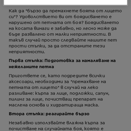
пет стъпки
Как да *бързо да премахнете боята от лицето
си*? Удоволствието ви от боядисването е
нарушено от петната от боя? Боядисването
на косата винаги е забавно, но лесно може да
бъде развалено от малки неприятности. В
такъв случай просто следвайте нашите пет
прости стъпки, за да отстраните тези
неприятности.
Първа стъпка: Подготовка за намаляване на
нежеланите петна
Пригответе се, като подредите всички
аксесоари, необходими за *премахване на
петната от лицето* в случай на леко
разливане: кърпа за лице, подложки, сапун,
пилинг за лице, почистващ препарат на
маслена основа и хидратираща маска.
Втора стъпка: реагирайте бързо
Незабавно използвайте влажна кърпа за
почистване на случайната боя, която е